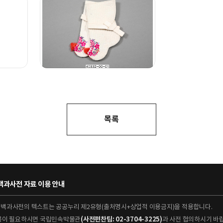
목록
과사전 자료 이용 안내
대백과사전의 텍스트는 공공누리 제2유형(출처명시+상업적 이용금지)을 적용합니다.
이용이 필요하시면 국립민속박물관
(사전편찬팀: 02-3704-3225)
과 사전 협의하시기 바