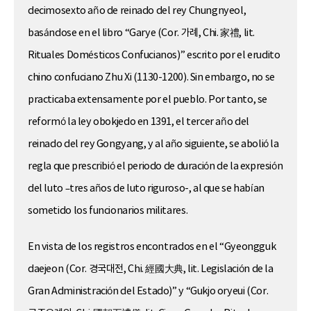
decimosexto año de reinado del rey Chungnyeol,
basándose en el libro “Garye (Cor. 가례, Chi. 家禮, lit.
Rituales Domésticos Confucianos)” escrito por el erudito
chino confuciano Zhu Xi (1130-1200). Sin embargo, no se
practicaba extensamente por el pueblo. Por tanto, se
reformó la ley obokjedo en 1391, el tercer año del
reinado del rey Gongyang, y al año siguiente, se abolió la
regla que prescribió el periodo de duración de la expresión
del luto –tres años de luto riguroso-, al que se habían
sometido los funcionarios militares.
En vista de los registros encontrados en el “Gyeongguk
daejeon (Cor. 경국대전, Chi. 經國大典, lit. Legislación de la
Gran Administración del Estado)” y “Gukjo oryeui (Cor.