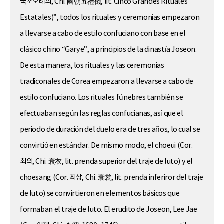
국조오례의, Chi. 國朝五禮儀, lit. Cinco Grandes Rituales
Estatales)”, todos los rituales y ceremonias empezaron
a llevarse a cabo de estilo confuciano con base en el
clásico chino “Garye”, a principios de la dinastía Joseon.
De esta manera, los rituales y las ceremonias
tradiconales de Corea empezaron a llevarse a cabo de
estilo confuciano. Los rituales fúnebres también se
efectuaban según las reglas confucianas, así que el
periodo de duración del duelo era de tres años, lo cual se
convirtió en estándar. De mismo modo, el choeui (Cor.
최의, Chi. 衰衣, lit. prenda superior del traje de luto) y el
choesang (Cor. 최상, Chi. 衰裳, lit. prenda inferiror del traje
de luto) se convirtieron en elementos básicos que
formaban el traje de luto. El erudito de Joseon, Lee Jae