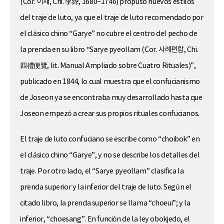
(Cor. 이재, Chi. 李縡, 1680~1746) propuso nuevos estilos
del traje de luto, ya que el traje de luto recomendado por
el clásico chino “Garye” no cubre el centro del pecho de
la prenda en su libro “Sarye pyeollam (Cor. 사례편람, Chi.
四禮便覽, lit. Manual Ampliado sobre Cuatro Rituales)”,
publicado en 1844, lo cual muestra que el confucianismo
de Joseon ya se encontraba muy desarrollado hasta que
Joseon empezó a crear sus propios rituales confucianos.
El traje de luto confuciano se escribe como “choibok” en
el clásico chino “Garye”, y no se describe los detalles del
traje. Por otro lado, el “Sarye pyeollam” clasifica la
prenda superior y la inferior del traje de luto. Según el
citado libro, la prenda superior se llama “choeui”; y la
inferior, “choesang”. En función de la ley obokjedo, el