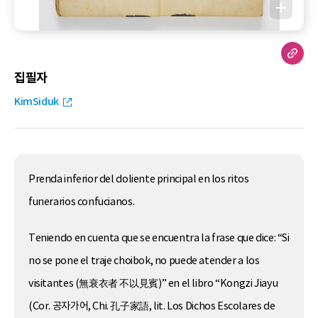
집필자
KimSiduk
Prenda inferior del doliente principal en los ritos
funerarios confucianos.
Teniendo en cuenta que se encuentra la frase que dice: “Si
no se pone el traje choibok, no puede atender a los
visitantes (無衰衣者 不以見賓)” en el libro “Kongzi Jiayu
(Cor. 공자가어, Chi. 孔子家語, lit. Los Dichos Escolares de