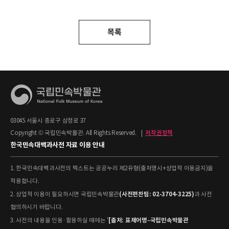
목록
03045 서울시 종로구 삼청로 37
Copyright © 국립민속박물관. All Rights Reserved.
|
저작권정책
한국민속대백과사전 자료 이용 안내
1. 한국민속대백과사전의 텍스트는 공공누리 제2유형(출처명시+상업적 이용금지)을
적용합니다.
(사전편찬팀: 02-3704-3225)
2. 상업적 이용이 필요하시면 국립민속박물관
과 사전
협의하시기 바랍니다.
[출처: 표제어명–국립민속박물관
3. 사전의 내용을 인용·활용하실 때에는 '