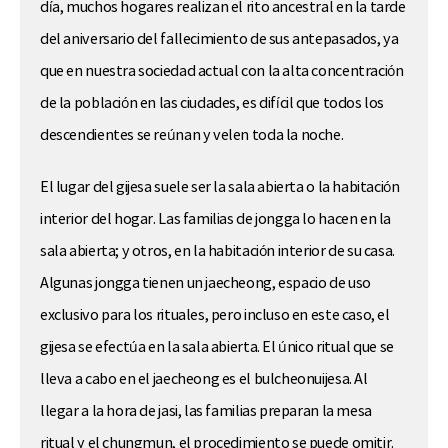
día, muchos hogares realizan el rito ancestral en la tarde
del aniversario del fallecimiento de sus antepasados, ya
que en nuestra sociedad actual con la alta concentración
de la población en las ciudades, es difícil que todos los
descendientes se reúnan y velen toda la noche.
El lugar del gijesa suele ser la sala abierta o la habitación
interior del hogar. Las familias de jongga lo hacen en la
sala abierta; y otros, en la habitación interior de su casa.
Algunas jongga tienen un jaecheong, espacio de uso
exclusivo para los rituales, pero incluso en este caso, el
gijesa se efectúa en la sala abierta. El único ritual que se
lleva a cabo en el jaecheong es el bulcheonuijesa. Al
llegar a la hora de jasi, las familias preparan la mesa
ritual y el chungmun, el procedimiento se puede omitir.