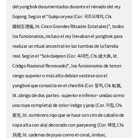
del yungbok documentados durante el reinado del rey
Gojong. Según el “Gukjo oryeui (Cor. 국조오례의, Chi.
國朝五禮儀, lit. Cinco Grandes Rituales Estatales)”, todos
los funcionarios, incluso el rey llevaban el yungbok para
realizar un ritual ancestral en las tumbas de la familia
real. Según el “Sok daejeon (Cor. 속대전, Chi. 續大典, lit.
Código Nacional Renovado)”, los funcionarios de tercer
rango superior o más alto debían vestirse con el
yungbok que consistía en el cheollik (Cor. 철릭, Chi. 帖裏,
lit. abrigo de dos partes –superior e inferior- unidas como
una ropa completa) de color índigo y jarip (Cor. 자립, Chi.
紫笠, lit. sombrero rojo que se hace con crin de caballo de
copa alta con ala) decorado con paeyeong (Cor. 패영, Chi.
貝纓, lit. cadenas de joyas como el coral, ámbar,