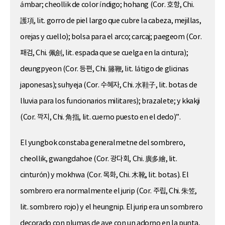
ámbar; cheollik de color índigo; hohang (Cor. 호항, Chi.
護項, lit. gorro de piel largo que cubre la cabeza, mejillas,
orejas y cuello); bolsa para el arco; carcaj; paegeom (Cor.
패검, Chi. 佩劍, lit. espada que se cuelga en la cintura);
deungpyeon (Cor. 등편, Chi. 籐鞭, lit. látigo de glicinas
japonesas); suhyeja (Cor. 수혜자, Chi. 水鞋子, lit. botas de
lluvia para los funcionarios militares); brazalete; y kkakji
(Cor. 깍지, Chi. 角指, lit. cuerno puesto en el dedo)”.
El yungbok constaba generalmetne del sombrero,
cheollik, gwangdahoe (Cor. 광다회, Chi. 廣多繪, lit.
cinturón) y mokhwa (Cor. 목화, Chi. 木靴, lit. botas). El
sombrero era normalmente el jurip (Cor. 주립, Chi. 朱笠,
lit. sombrero rojo) y el heungnip. El jurip era un sombrero
decorado con plumas de ave con un adorno en la punta,