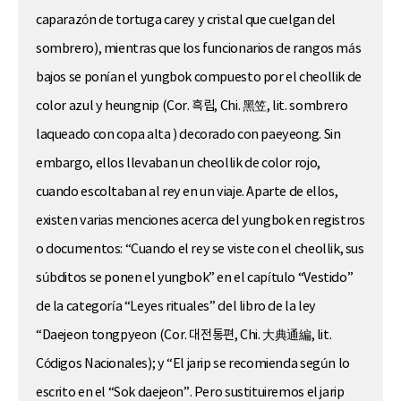
caparazón de tortuga carey y cristal que cuelgan del
sombrero), mientras que los funcionarios de rangos más
bajos se ponían el yungbok compuesto por el cheollik de
color azul y heungnip (Cor. 흑립, Chi. 黑笠, lit. sombrero
laqueado con copa alta ) decorado con paeyeong. Sin
embargo, ellos llevaban un cheollik de color rojo,
cuando escoltaban al rey en un viaje. Aparte de ellos,
existen varias menciones acerca del yungbok en registros
o documentos: “Cuando el rey se viste con el cheollik, sus
súbditos se ponen el yungbok” en el capítulo “Vestido”
de la categoría “Leyes rituales” del libro de la ley
“Daejeon tongpyeon (Cor. 대전통편, Chi. 大典通編, lit.
Códigos Nacionales); y “El jarip se recomienda según lo
escrito en el “Sok daejeon”. Pero sustituiremos el jarip