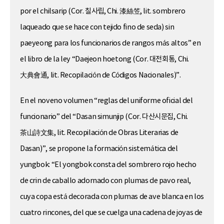
por el chilsarip (Cor. 칠사립, Chi. 漆絲笠, lit. sombrero
laqueado que se hace con tejido fino de seda) sin
paeyeong para los funcionarios de rangos más altos” en
el libro de la ley “Daejeon hoetong (Cor. 대전회통, Chi.
大典會通, lit. Recopilación de Códigos Nacionales)”.
En el noveno volumen “reglas del uniforme oficial del
funcionario” del “Dasan simunjip (Cor. 다산시문집, Chi.
茶山詩文集, lit. Recopilación de Obras Literarias de
Dasan)”, se propone la formación sistemática del
yungbok: “El yongbok consta del sombrero rojo hecho
de crin de caballo adornado con plumas de pavo real,
cuya copa está decorada con plumas de ave blanca en los
cuatro rincones, del que se cuelga una cadena de joyas de