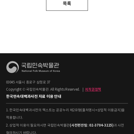
목록
03045 서울시 종로구 삼청로 37
Copyright © 국립민속박물관. All Rights Reserved.
|
저작권정책
한국민속대백과사전 자료 이용 안내
1. 한국민속대백과사전의 텍스트는 공공누리 제2유형(출처명시+상업적 이용금지)을
적용합니다.
(사전편찬팀: 02-3704-3225)
2. 상업적 이용이 필요하시면 국립민속박물관
과 사전
협의하시기 바랍니다.