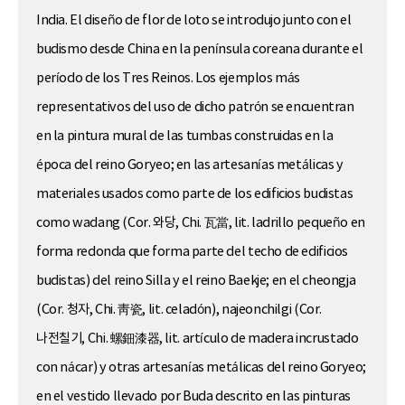
India. El diseño de flor de loto se introdujo junto con el
budismo desde China en la península coreana durante el
período de los Tres Reinos. Los ejemplos más
representativos del uso de dicho patrón se encuentran
en la pintura mural de las tumbas construidas en la
época del reino Goryeo; en las artesanías metálicas y
materiales usados como parte de los edificios budistas
como wadang (Cor. 와당, Chi. 瓦當, lit. ladrillo pequeño en
forma redonda que forma parte del techo de edificios
budistas) del reino Silla y el reino Baekje; en el cheongja
(Cor. 청자, Chi. 靑瓷, lit. celadón), najeonchilgi (Cor.
나전칠기, Chi. 螺鈿漆器, lit. artículo de madera incrustado
con nácar) y otras artesanías metálicas del reino Goryeo;
en el vestido llevado por Buda descrito en las pinturas