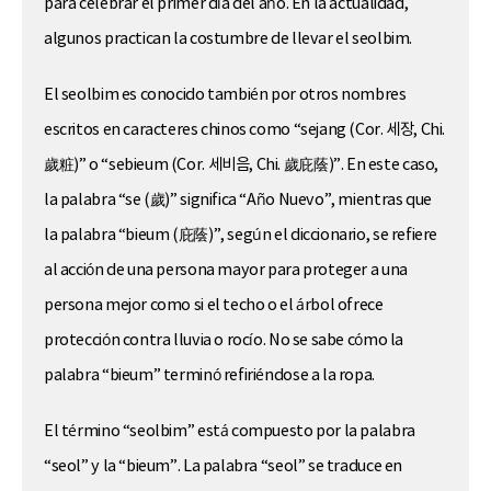
para celebrar el primer día del año. En la actualidad,
algunos practican la costumbre de llevar el seolbim.
El seolbim es conocido también por otros nombres
escritos en caracteres chinos como “sejang (Cor. 세장, Chi.
歲粧)” o “sebieum (Cor. 세비음, Chi. 歲庇蔭)”. En este caso,
la palabra “se (歲)” significa “Año Nuevo”, mientras que
la palabra “bieum (庇蔭)”, según el diccionario, se refiere
al acción de una persona mayor para proteger a una
persona mejor como si el techo o el árbol ofrece
protección contra lluvia o rocío. No se sabe cómo la
palabra “bieum” terminó refiriéndose a la ropa.
El término “seolbim” está compuesto por la palabra
“seol” y la “bieum”. La palabra “seol” se traduce en