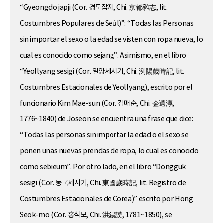
“Gyeongdo japji (Cor. 경도잡지, Chi. 京都雜志, lit.
Costumbres Populares de Seúl)”: “Todas las Personas
sin importar el sexo o la edad se visten con ropa nueva, lo
cual es conocido como sejang”. Asimismo, en el libro
“Yeollyang sesigi (Cor. 열양세시기, Chi. 洌陽歲時記, lit.
Costumbres Estacionales de Yeollyang), escrito por el
funcionario Kim Mae-sun (Cor. 김매순, Chi. 金邁淳,
1776~1840) de Joseon se encuentra una frase que dice:
“Todas las personas sin importar la edad o el sexo se
ponen unas nuevas prendas de ropa, lo cual es conocido
como sebieum”. Por otro lado, en el libro “Dongguk
sesigi (Cor. 동국세시기, Chi. 東國歲時記, lit. Registro de
Costumbres Estacionales de Corea)” escrito por Hong
Seok-mo (Cor. 홍석모, Chi. 洪錫謨, 1781~1850), se