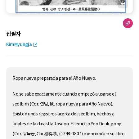
집필자
KimMyungja
Ropa nueva preparada para el Año Nuevo.
No se sabe exactamente cuándo empezó a usarse el
seolbim (Cor. 설빔, lit. ropa nueva para Año Nuevo).
Existen unos registros acerca del seolbim, hechos a
finales de la dinastía Joseon. El erudito Yoo Deuk-gong
(Cor. 유득공, Chi. 柳得恭, (1748-1807) mencionó en su libro