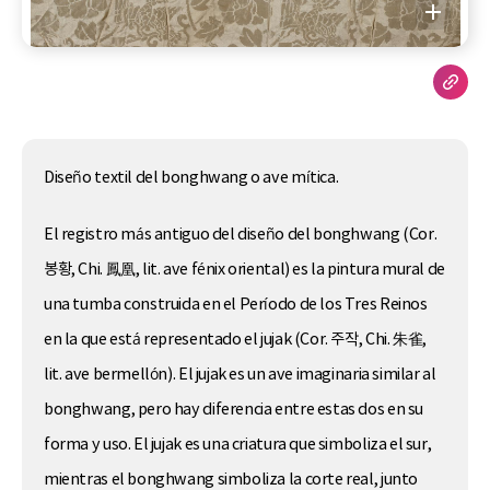
Diseño textil del bonghwang o ave mítica.
El registro más antiguo del diseño del bonghwang (Cor.
봉황, Chi. 鳳凰, lit. ave fénix oriental) es la pintura mural de
una tumba construida en el Período de los Tres Reinos
en la que está representado el jujak (Cor. 주작, Chi. 朱雀,
lit. ave bermellón). El jujak es un ave imaginaria similar al
bonghwang, pero hay diferencia entre estas dos en su
forma y uso. El jujak es una criatura que simboliza el sur,
mientras el bonghwang simboliza la corte real, junto