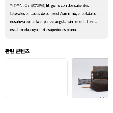
채화복두, Chi. 彩花幞頭, lit. gorro con dos salientes
laterales pintados de colores). Asimismo, el bokdu con
eosahwa posee la copa rectangular sin tener la forma
escalonada, cuya parte superior es plana.
관련 콘텐츠