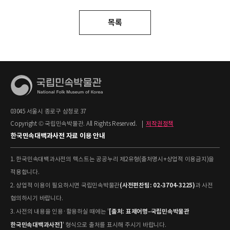
목록
03045 서울시 종로구 삼청로 37
Copyright © 국립민속박물관. All Rights Reserved.
|
저작권정책
한국민속대백과사전 자료 이용 안내
1. 한국민속대백과사전의 텍스트는 공공누리 제2유형(출처명시+상업적 이용금지)을
적용합니다.
(사전편찬팀: 02-3704-3225)
2. 상업적 이용이 필요하시면 국립민속박물관
과 사전
협의하시기 바랍니다.
[출처: 표제어명–국립민속박물관
3. 사전의 내용을 인용·활용하실 때에는 '
한국민속대백과사전]
' 형식으로 출처를 표시해 주시기 바랍니다.