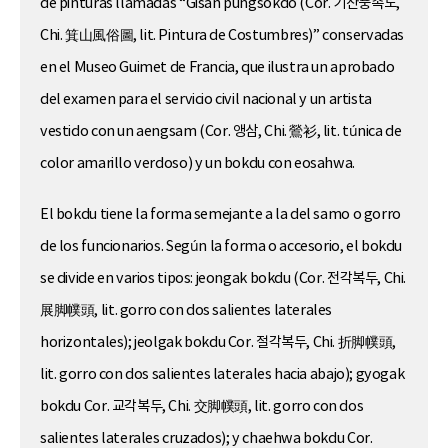
de pinturas llamadas “Gisan pungsokdo (Cor. 기산풍속도,
Chi. 箕山風俗圖, lit. Pintura de Costumbres)” conservadas
en el Museo Guimet de Francia, que ilustra un aprobado
del examen para el servicio civil nacional y un artista
vestido con un aengsam (Cor. 앵삼, Chi. 鶯衫, lit. túnica de
color amarillo verdoso) y un bokdu con eosahwa.
El bokdu tiene la forma semejante a la del samo o gorro
de los funcionarios. Según la forma o accesorio, el bokdu
se divide en varios tipos: jeongak bokdu (Cor. 전각복두, Chi.
展脚幞頭, lit. gorro con dos salientes laterales
horizontales); jeolgak bokdu Cor. 절각복두, Chi. 折脚幞頭,
lit. gorro con dos salientes laterales hacia abajo); gyogak
bokdu Cor. 교각복두, Chi. 交脚幞頭, lit. gorro con dos
salientes laterales cruzados); y chaehwa bokdu Cor.