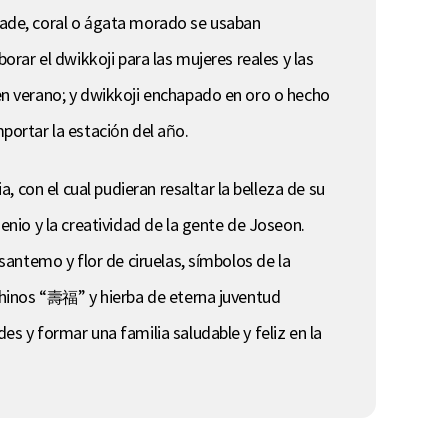
 jade, coral o ágata morado se usaban
orar el dwikkoji para las mujeres reales y las
 en verano; y dwikkoji enchapado en oro o hecho
mportar la estación del año.
 con el cual pudieran resaltar la belleza de su
genio y la creatividad de la gente de Joseon.
isantemo y flor de ciruelas, símbolos de la
s chinos “壽福” y hierba de eterna juventud
es y formar una familia saludable y feliz en la