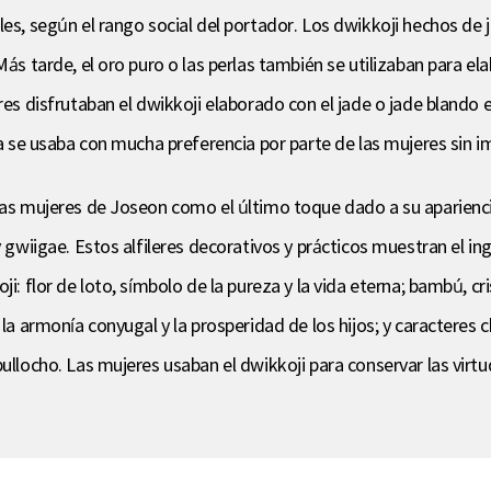
les, según el rango social del portador. Los dwikkoji hechos de
ás tarde, el oro puro o las perlas también se utilizaban para elab
eres disfrutaban el dwikkoji elaborado con el jade o jade blando
ta se usaba con mucha preferencia por parte de las mujeres sin i
las mujeres de Joseon como el último toque dado a su apariencia,
y gwiigae. Estos alfileres decorativos y prácticos muestran el in
i: flor de loto, símbolo de la pureza y la vida eterna; bambú, cr
e la armonía conyugal y la prosperidad de los hijos; y caractere
ullocho. Las mujeres usaban el dwikkoji para conservar las virtud