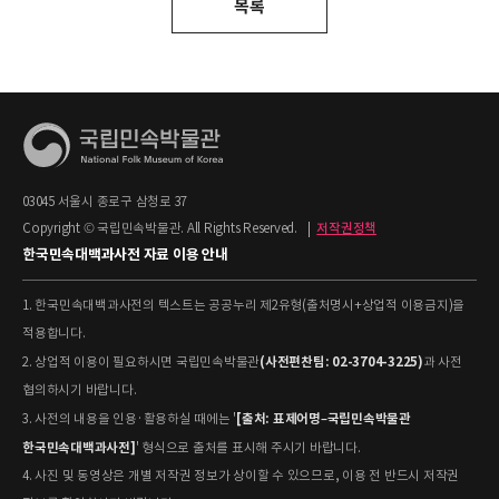
목록
03045 서울시 종로구 삼청로 37
Copyright © 국립민속박물관. All Rights Reserved.
|
저작권정책
한국민속대백과사전 자료 이용 안내
1. 한국민속대백과사전의 텍스트는 공공누리 제2유형(출처명시+상업적 이용금지)을
적용합니다.
(사전편찬팀: 02-3704-3225)
2. 상업적 이용이 필요하시면 국립민속박물관
과 사전
협의하시기 바랍니다.
[출처: 표제어명–국립민속박물관
3. 사전의 내용을 인용·활용하실 때에는 '
한국민속대백과사전]
' 형식으로 출처를 표시해 주시기 바랍니다.
4. 사진 및 동영상은 개별 저작권 정보가 상이할 수 있으므로, 이용 전 반드시 저작권