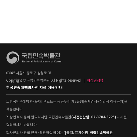
03045 서울시 종로구 삼청로 37
Copyright © 국립민속박물관. All Rights Reserved.
|
저작권정책
한국민속대백과사전 자료 이용 안내
1. 한국민속대백과사전의 텍스트는 공공누리 제2유형(출처명시+상업적 이용금지)을
적용합니다.
(사전편찬팀: 02-3704-3225)
2. 상업적 이용이 필요하시면 국립민속박물관
과 사전
협의하시기 바랍니다.
[출처: 표제어명–국립민속박물관
3. 사전의 내용을 인용·활용하실 때에는 '