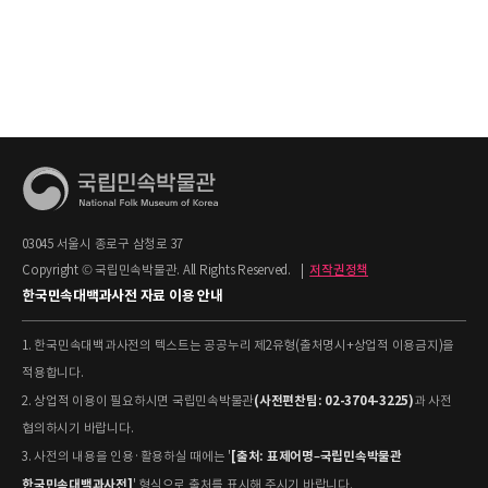
03045 서울시 종로구 삼청로 37
Copyright © 국립민속박물관. All Rights Reserved.
|
저작권정책
한국민속대백과사전 자료 이용 안내
1. 한국민속대백과사전의 텍스트는 공공누리 제2유형(출처명시+상업적 이용금지)을
적용합니다.
(사전편찬팀: 02-3704-3225)
2. 상업적 이용이 필요하시면 국립민속박물관
과 사전
협의하시기 바랍니다.
[출처: 표제어명–국립민속박물관
3. 사전의 내용을 인용·활용하실 때에는 '
한국민속대백과사전]
' 형식으로 출처를 표시해 주시기 바랍니다.