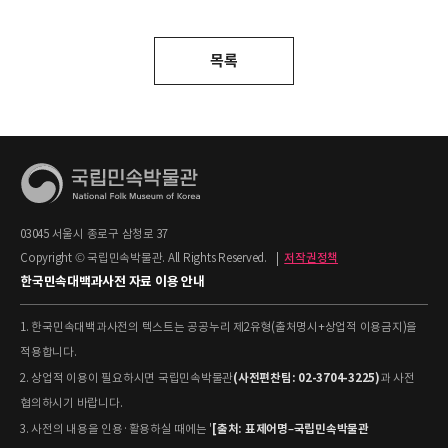
목록
03045 서울시 종로구 삼청로 37
Copyright © 국립민속박물관. All Rights Reserved.
|
저작권정책
한국민속대백과사전 자료 이용 안내
1. 한국민속대백과사전의 텍스트는 공공누리 제2유형(출처명시+상업적 이용금지)을
적용합니다.
(사전편찬팀: 02-3704-3225)
2. 상업적 이용이 필요하시면 국립민속박물관
과 사전
협의하시기 바랍니다.
[출처: 표제어명–국립민속박물관
3. 사전의 내용을 인용·활용하실 때에는 '