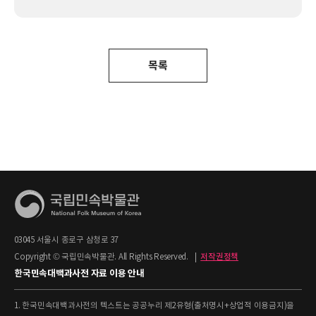
목록
03045 서울시 종로구 삼청로 37
Copyright © 국립민속박물관. All Rights Reserved.
|
저작권정책
한국민속대백과사전 자료 이용 안내
1. 한국민속대백과사전의 텍스트는 공공누리 제2유형(출처명시+상업적 이용금지)을