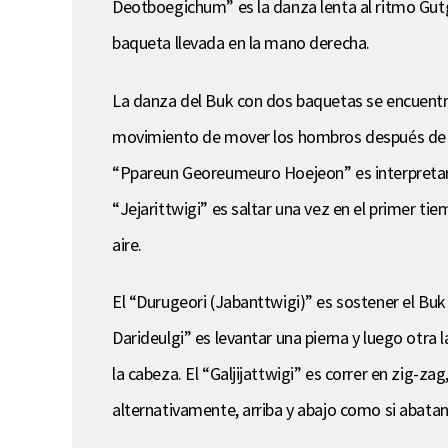
Deotboegichum” es la danza lenta al ritmo Gutg
baqueta llevada en la mano derecha.
La danza del Buk con dos baquetas se encuentra
movimiento de mover los hombros después de to
“Ppareun Georeumeuro Hoejeon” es interpretar v
“Jejarittwigi” es saltar una vez en el primer t
aire.
El “Durugeori (Jabanttwigi)” es sostener el Buk
Darideulgi” es levantar una pierna y luego otra
la cabeza. El “Galjijattwigi” es correr en zig-z
alternativamente, arriba y abajo como si abatan