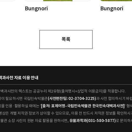
Bungnori
Bungnori
목록
과사전 자료 이용 안내
대백과사전의 텍스트는 공공누리 제2유형(출처명시+상업적 이용금지)을 적용합니다.
이용이 필요하시면 국립민속박물관
(사전편찬팀: 02-3704-3225)
과 사전 협의하시기 바
용을 인용·활용하실 때에는 '
[출처: 표제어명–국립민속박물관 한국민속대백과사전]
' 
 동영상은 개별 저작권 정보가 상이할 수 있으므로, 이용 전 반드시 저작권 정보를 확인하시
박물관 소장 사진의 원본 자료 활용을 원하시면,
유물과학과(031-580-5877)
로 문의하