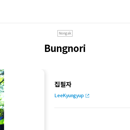
Nongak
Bungnori
집필자
LeeKyungyup