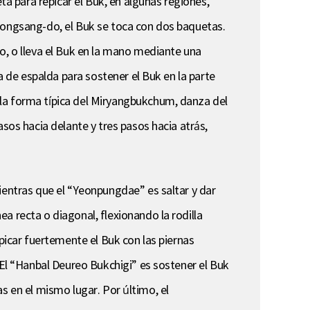
 para repicar el Buk, en algunas regiones,
yeongsang-do, el Buk se toca con dos baquetas.
o, o lleva el Buk en la mano mediante una
a de espalda para sostener el Buk en la parte
 la forma típica del Miryangbukchum, danza del
sos hacia delante y tres pasos hacia atrás,
ientras que el “Yeonpungdae” es saltar y dar
a recta o diagonal, flexionando la rodilla
epicar fuertemente el Buk con las piernas
 El “Hanbal Deureo Bukchigi” es sostener el Buk
tas en el mismo lugar. Por último, el