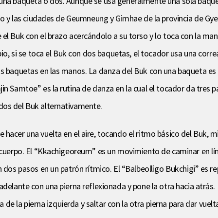
una baqueta o dos. Aunque se usa generalmente una sola baqueta
a-do y las ciudades de Geumneung y Gimhae de la provincia de G
el Buk con el brazo acercándolo a su torso y lo toca con la man
bio, si se toca el Buk con dos baquetas, el tocador usa una corre
os baquetas en las manos. La danza del Buk con una baqueta es
n Samtoe” es la rutina de danza en la cual el tocador da tres pa
dos del Buk alternativamente.
hacer una vuelta en el aire, tocando el ritmo básico del Buk, m
 cuerpo. El “Kkachigeoreum” es un movimiento de caminar en líne
n dos pasos en un patrón rítmico. El “Balbeolligo Bukchigi” es r
adelante con una pierna reflexionada y pone la otra hacia atrás.
a de la pierna izquierda y saltar con la otra pierna para dar vuel