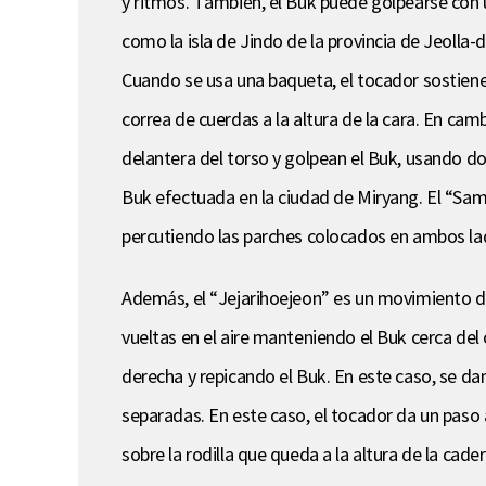
y ritmos. También, el Buk puede golpearse con 
como la isla de Jindo de la provincia de Jeoll
Cuando se usa una baqueta, el tocador sostiene 
correa de cuerdas a la altura de la cara. En cam
delantera del torso y golpean el Buk, usando d
Buk efectuada en la ciudad de Miryang. El “Samji
percutiendo las parches colocados en ambos la
Además, el “Jejarihoejeon” es un movimiento de 
vueltas en el aire manteniendo el Buk cerca del
derecha y repicando el Buk. En este caso, se da
separadas. En este caso, el tocador da un paso 
sobre la rodilla que queda a la altura de la cader