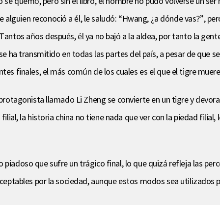
ibro se quemó, pero sin el libro, el hombre no pudo volverse un ser
lguien reconoció a él, le saludó: “Hwang, ¿a dónde vas?”, pero
Tantos años después, él ya no bajó a la aldea, por tanto la gent
 se ha transmitido en todas las partes del país, a pesar de que 
tes finales, el más común de los cuales es el que el tigre muere
 protagonista llamado Li Zheng se convierte en un tigre y devora
ilial, la historia china no tiene nada que ver con la piedad filia
 piadoso que sufre un trágico final, lo que quizá refleja las pe
naceptables por la sociedad, aunque estos modos sea utilizados