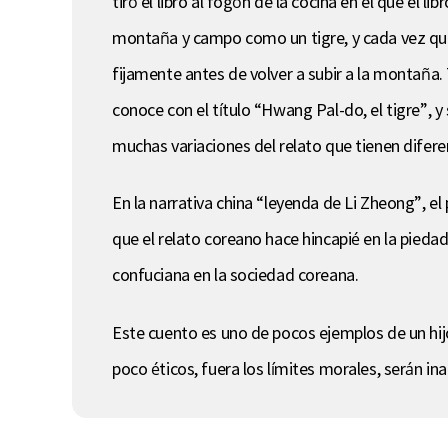
tiró el libro al fogón de la cocina en el que el l
montaña y campo como un tigre, y cada vez que a
fijamente antes de volver a subir a la montaña. 
conoce con el título “Hwang Pal-do, el tigre”, y
muchas variaciones del relato que tienen diferen
En la narrativa china “leyenda de Li Zheong”, el
que el relato coreano hace hincapié en la piedad f
confuciana en la sociedad coreana.
Este cuento es uno de pocos ejemplos de un hijo
poco éticos, fuera los límites morales, serán i