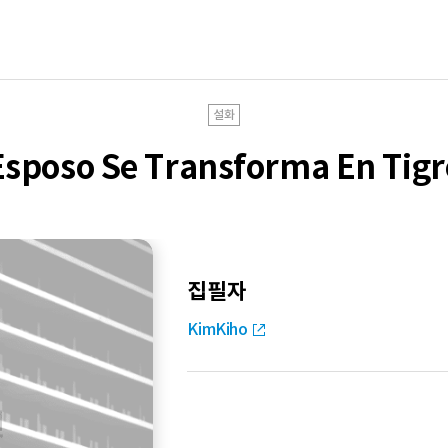
설화
Esposo Se Transforma En Tigr
집필자
KimKiho