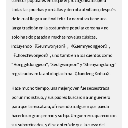
cuentos populares en la que el protagonista supera
todas las pruebas y ordalías y derrota al villano, después
de lo cual llega a un final feliz. La narrativa tiene una
larga tradición en la costumbre popular coreana y no
solo ha sido pasada a muchas novelas clásicas,
incluyendo 《Geumwonjeon》, 《Guemryeongjeon》,
《Choechiwonjeon》, sino también a los cuentos como
“Honggildongjeon”, “Seolgwiinjeon” y “Shenyangdongji”
registrados en la antología china 《Jiandeng Xinhua》.
Hace mucho tiempo, una mujer joven fue secuestrada
por un monstruo, y sus padres buscaron a un guerrero
para que la rescatara, ofreciendo a alguien que pueda
hacerlo un gran premio y su hija. Un guerrero apareció con
sus subordinados, y él se enteró de que la cueva del