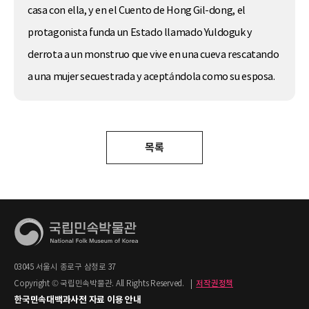
casa con ella, y en el Cuento de Hong Gil-dong, el
protagonista funda un Estado llamado Yuldoguk y
derrota a un monstruo que vive en una cueva rescatando
a una mujer secuestrada y aceptándola como su esposa.
목록
03045 서울시 종로구 삼청로 37
Copyright © 국립민속박물관. All Rights Reserved.
|
저작권정책
한국민속대백과사전 자료 이용 안내