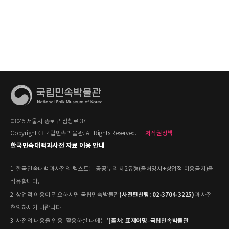
03045 서울시 종로구 삼청로 37
Copyright © 국립민속박물관. All Rights Reserved.
|
저작권정책
한국민속대백과사전 자료 이용 안내
1. 한국민속대백과사전의 텍스트는 공공누리 제2유형(출처명시+상업적 이용금지)을
적용합니다.
(사전편찬팀: 02-3704-3225)
2. 상업적 이용이 필요하시면 국립민속박물관
과 사전
협의하시기 바랍니다.
[출처: 표제어명–국립민속박물관
3. 사전의 내용을 인용·활용하실 때에는 '