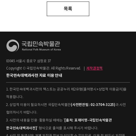
목록
03045 서울시 종로구 삼청로 37
Copyright © 국립민속박물관. All Rights Reserved.
|
저작권정책
한국민속대백과사전 자료 이용 안내
1. 한국민속대백과사전의 텍스트는 공공누리 제2유형(출처명시+상업적 이용금지)을
적용합니다.
(사전편찬팀: 02-3704-3225)
2. 상업적 이용이 필요하시면 국립민속박물관
과 사전
협의하시기 바랍니다.
[출처: 표제어명–국립민속박물관
3. 사전의 내용을 인용·활용하실 때에는 '
한국민속대백과사전]
' 형식으로 출처를 표시해 주시기 바랍니다.
4. 사진 및 동영상은 개별 저작권 정보가 상이할 수 있으므로, 이용 전 반드시 저작권