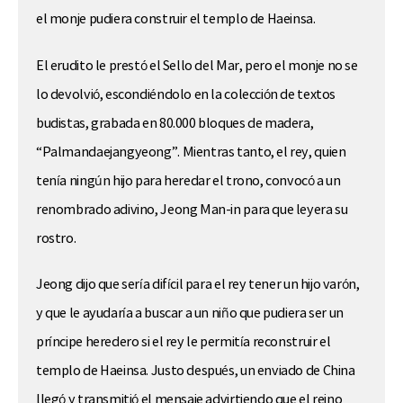
el monje pudiera construir el templo de Haeinsa.
El erudito le prestó el Sello del Mar, pero el monje no se
lo devolvió, escondiéndolo en la colección de textos
budistas, grabada en 80.000 bloques de madera,
“Palmandaejangyeong”. Mientras tanto, el rey, quien
tenía ningún hijo para heredar el trono, convocó a un
renombrado adivino, Jeong Man-in para que leyera su
rostro.
Jeong dijo que sería difícil para el rey tener un hijo varón,
y que le ayudaría a buscar a un niño que pudiera ser un
príncipe heredero si el rey le permitía reconstruir el
templo de Haeinsa. Justo después, un enviado de China
llegó y transmitió el mensaje advirtiendo que el reino