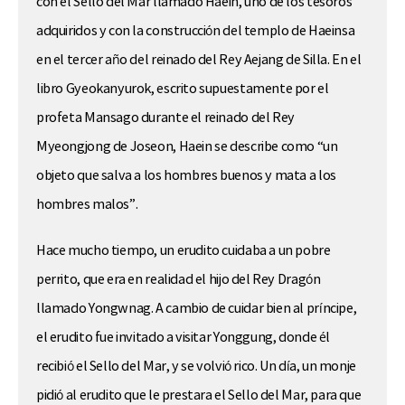
con el Sello del Mar llamado Haein, uno de los tesoros
adquiridos y con la construcción del templo de Haeinsa
en el tercer año del reinado del Rey Aejang de Silla. En el
libro Gyeokanyurok, escrito supuestamente por el
profeta Mansago durante el reinado del Rey
Myeongjong de Joseon, Haein se describe como “un
objeto que salva a los hombres buenos y mata a los
hombres malos”.
Hace mucho tiempo, un erudito cuidaba a un pobre
perrito, que era en realidad el hijo del Rey Dragón
llamado Yongwnag. A cambio de cuidar bien al príncipe,
el erudito fue invitado a visitar Yonggung, donde él
recibió el Sello del Mar, y se volvió rico. Un día, un monje
pidió al erudito que le prestara el Sello del Mar, para que