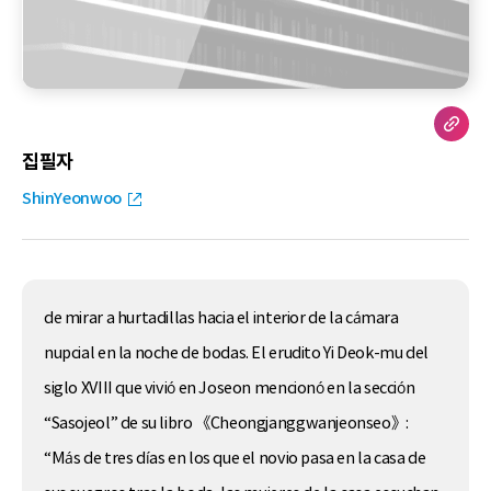
집필자
ShinYeonwoo
de mirar a hurtadillas hacia el interior de la cámara
nupcial en la noche de bodas. El erudito Yi Deok-mu del
siglo XVIII que vivió en Joseon mencionó en la sección
“Sasojeol” de su libro 《Cheongjanggwanjeonseo》:
“Más de tres días en los que el novio pasa en la casa de