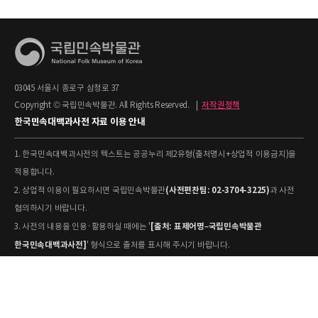
03045 서울시 종로구 삼청로 37
Copyright © 국립민속박물관. All Rights Reserved.
|
저작권정책
한국민속대백과사전 자료 이용 안내
1. 한국민속대백과사전의 텍스트는 공공누리 제2유형(출처명시+상업적 이용금지)을
적용합니다.
(사전편찬팀: 02-3704-3225)
2. 상업적 이용이 필요하시면 국립민속박물관
과 사전
협의하시기 바랍니다.
[출처: 표제어명–국립민속박물관
3. 사전의 내용을 인용·활용하실 때에는 '
한국민속대백과사전]
' 형식으로 출처를 표시해 주시기 바랍니다.
4. 사진 및 동영상은 개별 저작권 정보가 상이할 수 있으므로, 이용 전 반드시 저작권
정보를 확인하시기 바랍니다.
유물과학과(031-580-
5. 국립민속박물관 소장 사진의 원본 자료 활용을 원하시면,
5877)
로 문의하시기 바랍니다.