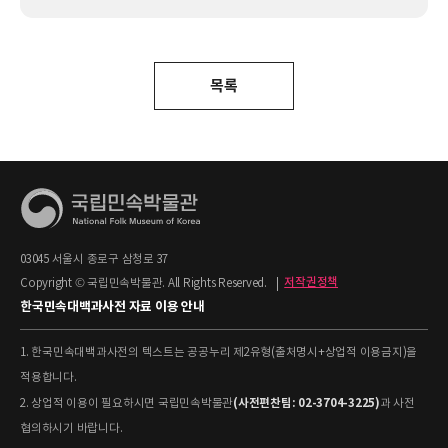
목록
03045 서울시 종로구 삼청로 37
Copyright © 국립민속박물관. All Rights Reserved.
|
저작권정책
한국민속대백과사전 자료 이용 안내
1. 한국민속대백과사전의 텍스트는 공공누리 제2유형(출처명시+상업적 이용금지)을
적용합니다.
(사전편찬팀: 02-3704-3225)
2. 상업적 이용이 필요하시면 국립민속박물관
과 사전
협의하시기 바랍니다.