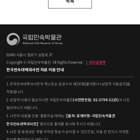
목록
03045 서울시 종로구 삼청로 37
Copyright © 국립민속박물관. All Rights Reserved.
|
저작권정책
한국민속대백과사전 자료 이용 안내
1. 한국민속대백과사전의 텍스트는 공공누리 제2유형(출처명시+상업적 이용금지)을
적용합니다.
(사전편찬팀: 02-3704-3225)
2. 상업적 이용이 필요하시면 국립민속박물관
과 사전
협의하시기 바랍니다.
[출처: 표제어명–국립민속박물관
3. 사전의 내용을 인용·활용하실 때에는 '
한국민속대백과사전]
' 형식으로 출처를 표시해 주시기 바랍니다.
4. 사진 및 동영상은 개별 저작권 정보가 상이할 수 있으므로, 이용 전 반드시 저작권
정보를 확인하시기 바랍니다.