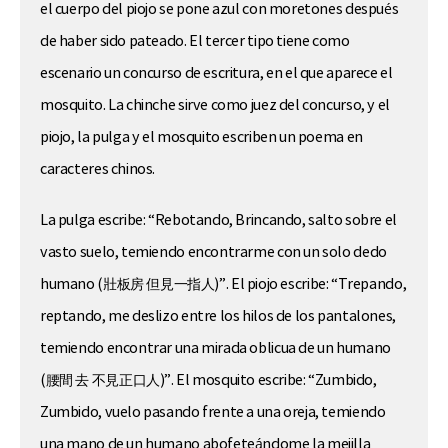
el cuerpo del piojo se pone azul con moretones después
de haber sido pateado. El tercer tipo tiene como
escenario un concurso de escritura, en el que aparece el
mosquito. La chinche sirve como juez del concurso, y el
piojo, la pulga y el mosquito escriben un poema en
caracteres chinos.
La pulga escribe: “Rebotando, Brincando, salto sobre el
vasto suelo, temiendo encontrarme con un solo dedo
humano (壯板房 但見一指人)”. El piojo escribe: “Trepando,
reptando, me deslizo entre los hilos de los pantalones,
temiendo encontrar una mirada oblicua de un humano
(腰間 去 不見正口人)”. El mosquito escribe: “Zumbido,
Zumbido, vuelo pasando frente a una oreja, temiendo
una mano de un humano abofeteándome la mejilla