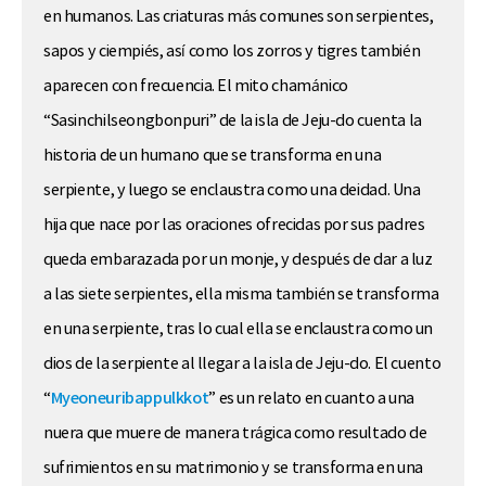
en humanos. Las criaturas más comunes son serpientes,
sapos y ciempiés, así como los zorros y tigres también
aparecen con frecuencia. El mito chamánico
“Sasinchilseongbonpuri” de la isla de Jeju-do cuenta la
historia de un humano que se transforma en una
serpiente, y luego se enclaustra como una deidad. Una
hija que nace por las oraciones ofrecidas por sus padres
queda embarazada por un monje, y después de dar a luz
a las siete serpientes, ella misma también se transforma
en una serpiente, tras lo cual ella se enclaustra como un
dios de la serpiente al llegar a la isla de Jeju-do. El cuento
“
Myeoneuribappulkkot
” es un relato en cuanto a una
nuera que muere de manera trágica como resultado de
sufrimientos en su matrimonio y se transforma en una