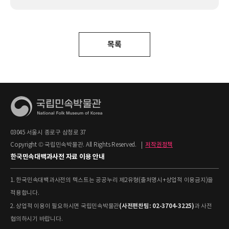
목록
03045 서울시 종로구 삼청로 37
Copyright © 국립민속박물관. All Rights Reserved.
|
저작권정책
한국민속대백과사전 자료 이용 안내
1. 한국민속대백과사전의 텍스트는 공공누리 제2유형(출처명시+상업적 이용금지)을
적용합니다.
(사전편찬팀: 02-3704-3225)
2. 상업적 이용이 필요하시면 국립민속박물관
과 사전
협의하시기 바랍니다.