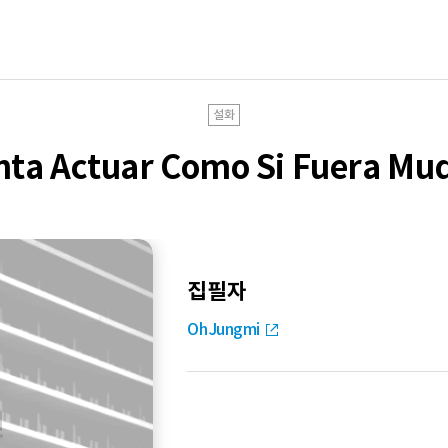
설화
nta Actuar Como Si Fuera Mud
집필자
OhJungmi