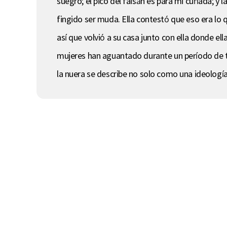
suegro; el pico del faisán es para mi cuñada; y l
fingido ser muda. Ella contestó que eso era lo 
así que volvió a su casa junto con ella donde ell
mujeres han aguantado durante un período de t
la nuera se describe no solo como una ideologí