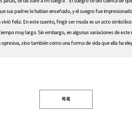
as patas, se las daré a mi suegra”. El suegro se dio cuenta de qu
que sus padres le habían enseñado, y el suegro fue impresionado 
a vivió feliz. En este cuento, fingir ser muda es un acto simbóli
iempo muy largo. Sin embargo, en algunas variaciones de este r
a opresiva, sino también como una forma de vida que ella ha ele
목록