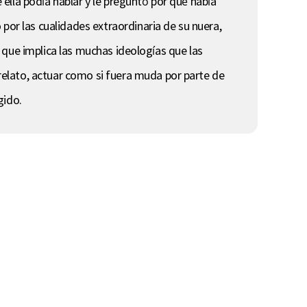
e ella podía hablar y le preguntó por qué había
por las cualidades extraordinaria de su nuera,
co que implica las muchas ideologías que las
elato, actuar como si fuera muda por parte de
gido.