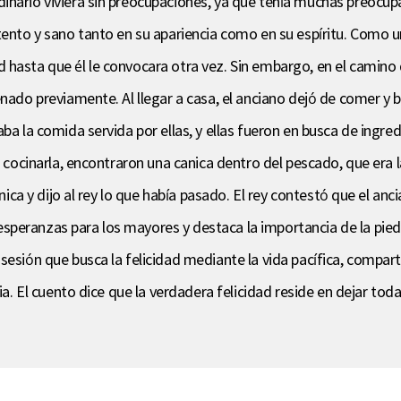
nario viviera sin preocupaciones, ya que tenía muchas preocupac
tento y sano tanto en su apariencia como en su espíritu. Como un
hasta que él le convocara otra vez. Sin embargo, en el camino de
nado previamente. Al llegar a casa, el anciano dejó de comer y b
ba la comida servida por ellas, y ellas fueron en busca de ingre
a cocinarla, encontraron una canica dentro del pescado, que era 
anica y dijo al rey lo que había pasado. El rey contestó que el anc
peranzas para los mayores y destaca la importancia de la piedad
sesión que busca la felicidad mediante la vida pacífica, compart
ria. El cuento dice que la verdadera felicidad reside en dejar tod