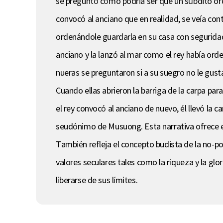
se preguntó cómo podría ser que un súbdito ordi
convocó al anciano que en realidad, se veía con
ordenándole guardarla en su casa con seguridad 
anciano y la lanzó al mar como el rey había orde
nueras se preguntaron si a su suegro no le gusta
Cuando ellas abrieron la barriga de la carpa par
el rey convocó al anciano de nuevo, él llevó la c
seudónimo de Musuong. Esta narrativa ofrece es
También refleja el concepto budista de la no-po
valores seculares tales como la riqueza y la glo
liberarse de sus límites.