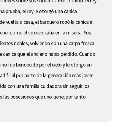
iones sobre sus súbditos. Por lo tanto, el rey
a prueba, el rey le otorgó una canica
 vuelta a casa, el barquero robó la canica al
eber como él se revolcaba en la miseria. Sus
dientes nobles, volviendo con una carpa fresca.
la canica que el anciano había perdido. Cuando
iano fue bendecido por el cielo y le otorgó un
 filial por parte de la generación más joven.
ida con una familia cuidadora sin seguir los
as las posesiones que uno tiene, por tanto