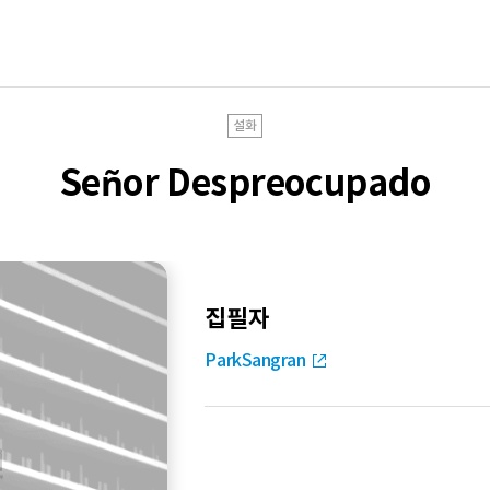
설화
Señor Despreocupado
집필자
ParkSangran