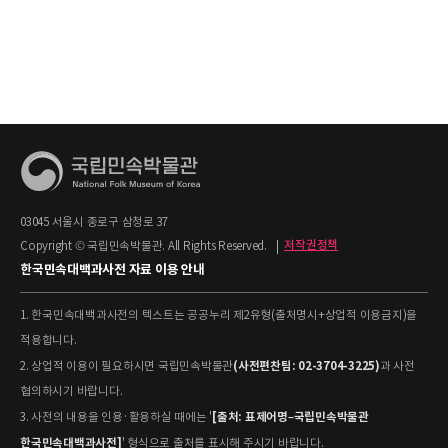
03045 서울시 종로구 삼청로 37
Copyright © 국립민속박물관. All Rights Reserved.
|
저작권정책
한국민속대백과사전 자료 이용 안내
1. 한국민속대백과사전의 텍스트는 공공누리 제2유형(출처명시+상업적 이용금지)을
적용합니다.
(사전편찬팀: 02-3704-3225)
2. 상업적 이용이 필요하시면 국립민속박물관
과 사전
협의하시기 바랍니다.
[출처: 표제어명–국립민속박물관
3. 사전의 내용을 인용·활용하실 때에는 '
한국민속대백과사전]
' 형식으로 출처를 표시해 주시기 바랍니다.