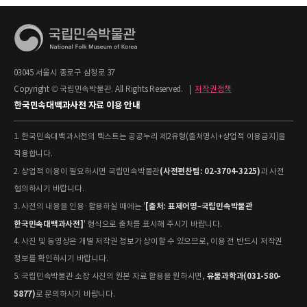
03045 서울시 종로구 삼청로 37
Copyright © 국립민속박물관. All Rights Reserved.
|
저작권정책
한국민속대백과사전 자료 이용 안내
1. 한국민속대백과사전의 텍스트는 공공누리 제2유형(출처명시+상업적 이용금지)을
적용합니다.
(사전편찬팀: 02-3704-3225)
2. 상업적 이용이 필요하시면 국립민속박물관
과 사전
협의하시기 바랍니다.
[출처: 표제어명–국립민속박물관
3. 사전의 내용을 인용·활용하실 때에는 '
한국민속대백과사전]
' 형식으로 출처를 표시해 주시기 바랍니다.
4. 사진 및 동영상은 개별 저작권 정보가 상이할 수 있으므로, 이용 전 반드시 저작권
정보를 확인하시기 바랍니다.
유물과학과(031-580-
5. 국립민속박물관 소장 사진의 원본 자료 활용을 원하시면,
5877)
로 문의하시기 바랍니다.