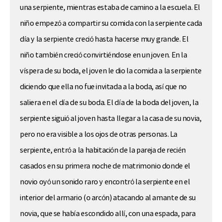
una serpiente, mientras estaba de camino a la escuela. El
niño empezó a compartir su comida con la serpiente cada
día y la serpiente creció hasta hacerse muy grande. El
niño también creció convirtiéndose en un joven. En la
víspera de su boda, el joven le dio la comida a la serpiente
diciendo que ella no fue invitada a la boda, así que no
saliera en el día de su boda. El día de la boda del joven, la
serpiente siguió al joven hasta llegar a la casa de su novia,
pero no era visible a los ojos de otras personas. La
serpiente, entró a la habitación de la pareja de recién
casados en su primera noche de matrimonio donde el
novio oyó un sonido raro y encontró la serpiente en el
interior del armario (o arcón) atacando al amante de su
novia, que se había escondido allí, con una espada, para