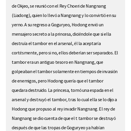
de Okjeo, se reunió con el Rey Choeri de Nangnang
(Liadong), quien lo llevó a Nangnang y lo convirtió en su
yerno. A su regreso a Goguryeo, Hodong envió un
mensajero secreto a la princesa, diciéndole que si ella
destruía el tambor en el arsenal, él la aceptaría
cortésmente, pero si no, ellos deberían ser separados. El
tambor era un antiguo tesoro en Nangnang, que
golpeaban el tambor solamente en tiempos de invasión
de enemigos, pero Hodong quería que el tambor
quedara destruido. La princesa, tomó una espada en el
arsenal y destruyó el tambor, tras lo cual ella se lo dijo a
Hodong que propuso al rey invadir Nangnang. El rey de
Nangnang se dio cuenta de que el t tambor se destruyó
después de que las tropas de Goguryeo ya habían