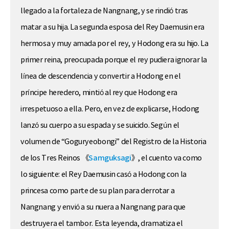
llegado a la fortaleza de Nangnang, y se rindió tras
matar a su hija. La segunda esposa del Rey Daemusin era
hermosa y muy amada por el rey, y Hodong era su hijo. La
primer reina, preocupada porque el rey pudiera ignorar la
línea de descendencia y convertir a Hodong en el
príncipe heredero, mintió al rey que Hodong era
irrespetuoso a ella. Pero, en vez de explicarse, Hodong
lanzó su cuerpo a su espada y se suicido. Según el
volumen de “Goguryeobongi” del Registro de la Historia
de los Tres Reinos 《
Samguksagi
》, el cuento va como
lo siguiente: el Rey Daemusin casó a Hodong con la
princesa como parte de su plan para derrotar a
Nangnang y envió a su nuera a Nangnang para que
destruyera el tambor. Esta leyenda, dramatiza el