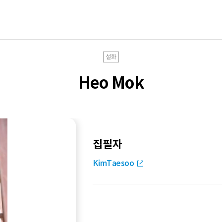
설화
Heo Mok
집필자
KimTaesoo