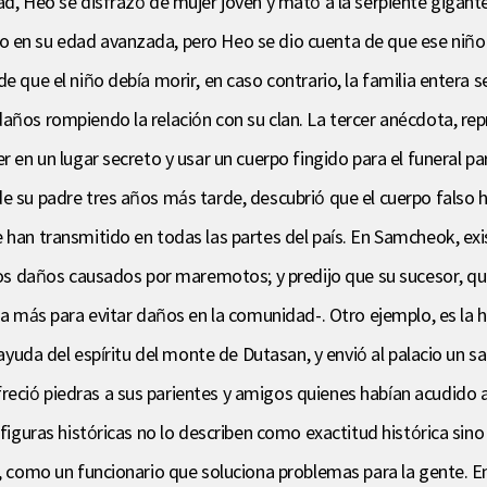
ad, Heo se disfrazó de mujer joven y mató a la serpiente gigant
en su edad avanzada, pero Heo se dio cuenta de que ese niño er
de que el niño debía morir, en caso contrario, la familia entera
daños rompiendo la relación con su clan. La tercer anécdota, re
 en un lugar secreto y usar un cuerpo fingido para el funeral par
de su padre tres años más tarde, descubrió que el cuerpo falso 
e han transmitido en todas las partes del país. En Samcheok, ex
los daños causados por maremotos; y predijo que su sucesor, quie
da más para evitar daños en la comunidad-. Otro ejemplo, es la h
a ayuda del espíritu del monte de Dutasan, y envió al palacio un s
ció piedras a sus parientes y amigos quienes habían acudido a é
 figuras históricas no lo describen como exactitud histórica sin
, como un funcionario que soluciona problemas para la gente. En 