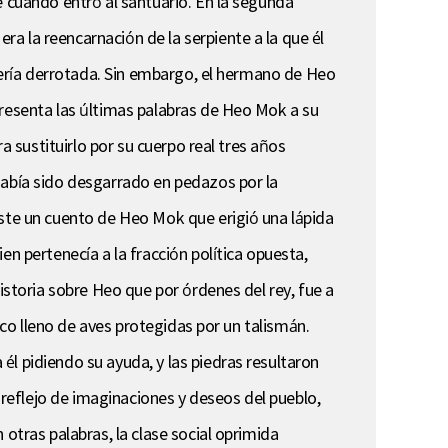
e cuando entró al santuario. En la segunda
a la reencarnación de la serpiente a la que él
 sería derrotada. Sin embargo, el hermano de Heo
presenta las últimas palabras de Heo Mok a su
a sustituirlo por su cuerpo real tres años
había sido desgarrado en pedazos por la
iste un cuento de Heo Mok que erigió una lápida
n pertenecía a la fracción política opuesta,
istoria sobre Heo que por órdenes del rey, fue a
aco lleno de aves protegidas por un talismán.
l pidiendo su ayuda, y las piedras resultaron
o reflejo de imaginaciones y deseos del pueblo,
otras palabras, la clase social oprimida