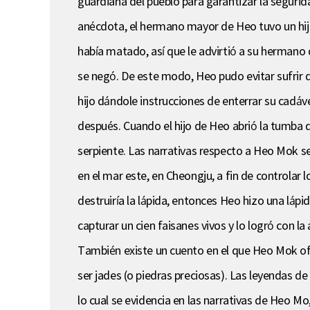
guardiana del pueblo para garantizar la segurid
anécdota, el hermano mayor de Heo tuvo un hijo 
había matado, así que le advirtió a su hermano 
se negó. De este modo, Heo pudo evitar sufrir 
hijo dándole instrucciones de enterrar su cadáver
después. Cuando el hijo de Heo abrió la tumba 
serpiente. Las narrativas respecto a Heo Mok s
en el mar este, en Cheongju, a fin de controlar 
destruiría la lápida, entonces Heo hizo una lápi
capturar un cien faisanes vivos y lo logró con l
También existe un cuento en el que Heo Mok ofre
ser jades (o piedras preciosas). Las leyendas de
lo cual se evidencia en las narrativas de Heo Mo