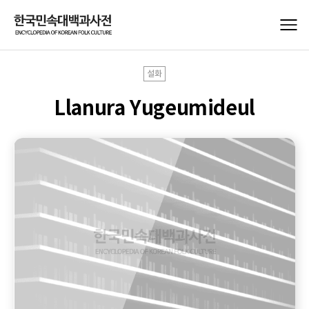
설화
Llanura Yugeumideul