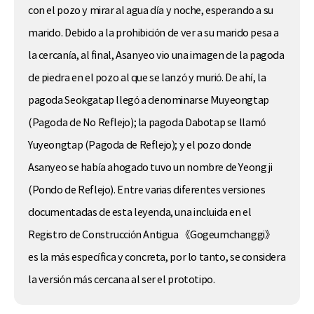
con el pozo y mirar al agua día y noche, esperando a su
marido. Debido a la prohibición de ver a su marido pesa a
la cercanía, al final, Asanyeo vio una imagen de la pagoda
de piedra en el pozo al que se lanzó y murió. De ahí, la
pagoda Seokgatap llegó a denominarse Muyeongtap
(Pagoda de No Reflejo); la pagoda Dabotap se llamó
Yuyeongtap (Pagoda de Reflejo); y el pozo donde
Asanyeo se había ahogado tuvo un nombre de Yeong ji
(Pondo de Reflejo). Entre varias diferentes versiones
documentadas de esta leyenda, una incluida en el
Registro de Construcción Antigua 《Gogeumchanggi》
es la más específica y concreta, por lo tanto, se considera
la versión más cercana al ser el prototipo.