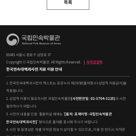
목록
03045 서울시 종로구 삼청로 37
Copyright © 국립민속박물관. All Rights Reserved.
|
저작권정책
한국민속대백과사전 자료 이용 안내
1. 한국민속대백과사전의 텍스트는 공공누리 제2유형(출처명시+상업적 이용금지)을
적용합니다.
(사전편찬팀: 02-3704-3225)
2. 상업적 이용이 필요하시면 국립민속박물관
과 사전
협의하시기 바랍니다.
[출처: 표제어명–국립민속박물관
3. 사전의 내용을 인용·활용하실 때에는 '
한국민속대백과사전]
' 형식으로 출처를 표시해 주시기 바랍니다.
4. 사진 및 동영상은 개별 저작권 정보가 상이할 수 있으므로, 이용 전 반드시 저작권