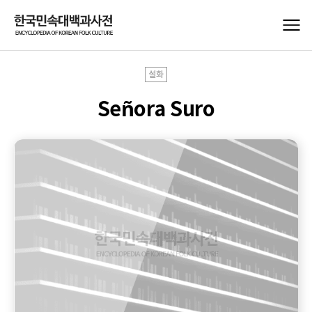
설화
Señora Suro