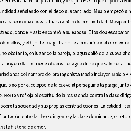
secuestrarla en un palanquín, y le dijo a Masip que él podría vol
ofundidad señalando con el dedo al acantilado. Masip empezó a ha
ió apareció una cueva situada a 50 ri de profundidad. Masip entró
trado, donde Masip encontró a su esposa. Ellos dos escaparon de
bre ellos, y el hijo del magistrado se apresuró a ir al otro ext
, no obstante, en lugar de la pareja, el agua salió de la cueva 
ta hoy en día, se puede observar el agua dulce que sale de la cu
riaciones del nombre del protagonista Masip incluyen Malsip y 
ua, sino por el colapso de la cueva al perseguir a la pareja junto
Norte y refleja el espíritu de la resistencia contra la clase dir
a sobre la sociedad y sus propias contradicciones. La calidad lite
ontación entre la clase dirigente y la clase dominante; el retorc
triste historia de amor.