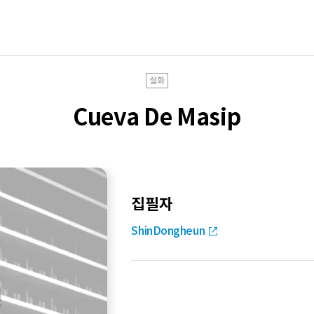
설화
Cueva De Masip
집필자
ShinDongheun