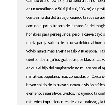
Cuando ella lo rechazó, él ordenó a sus hombres 
en un acantilado, a 50 ri (1ri = 0, 393km) de pr
centésimo día del trabajo, cuando la roca se abr
camino al patio trasero de la mansión del magis
hombres para perseguirlos, pero la cueva cayó so
que la pareja saliera de la cueva debido al humo
volvió nunca más a ver a Masip y su esposa. Has
cientos de rasguños grabados por Masip. Las va
en que el hijo del magistrado no muere por el ag
narrativas populares más conocidas en Corea del 
hayan salido de la cueva subraya la visión crític
elementos narrativos vívidos, incluyendo la confr
misterios impresionantes de la naturaleza; y la 