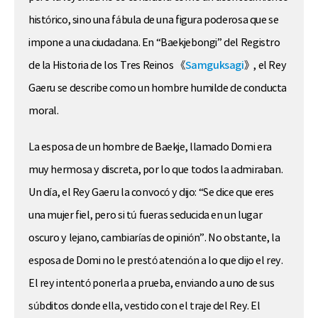
histórico, sino una fábula de una figura poderosa que se
impone a una ciudadana. En “Baekjebongi” del Registro
de la Historia de los Tres Reinos 《
Samguksagi
》, el Rey
Gaeru se describe como un hombre humilde de conducta
moral.
La esposa de un hombre de Baekje, llamado Domi era
muy hermosa y discreta, por lo que todos la admiraban.
Un día, el Rey Gaeru la convocó y dijo: “Se dice que eres
una mujer fiel, pero si tú fueras seducida en un lugar
oscuro y lejano, cambiarías de opinión”. No obstante, la
esposa de Domi no le prestó atención a lo que dijo el rey.
El rey intentó ponerla a prueba, enviando a uno de sus
súbditos donde ella, vestido con el traje del Rey. El