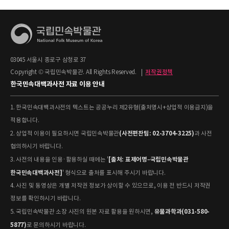
03045 서울시 종로구 삼청로 37
Copyright © 국립민속박물관. All Rights Reserved.
|
저작권정책
한국민속대백과사전 자료 이용 안내
1. 한국민속대백과사전의 텍스트는 공공누리 제2유형(출처명시+상업적 이용금지)을
적용합니다.
(사전편찬팀: 02-3704-3225)
2. 상업적 이용이 필요하시면 국립민속박물관
과 사전
협의하시기 바랍니다.
[출처: 표제어명–국립민속박물관
3. 사전의 내용을 인용·활용하실 때에는 '
한국민속대백과사전]
' 형식으로 출처를 표시해 주시기 바랍니다.
4. 사진 및 동영상은 개별 저작권 정보가 상이할 수 있으므로, 이용 전 반드시 저작권
정보를 확인하시기 바랍니다.
유물과학과(031-580-
5. 국립민속박물관 소장 사진의 원본 자료 활용을 원하시면,
5877)
로 문의하시기 바랍니다.