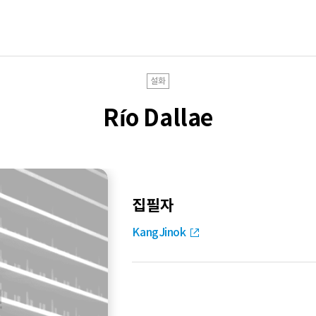
설화
Río Dallae
집필자
KangJinok