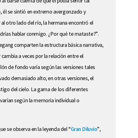
al darse cuenta de que él podía sentir tal
río, él se sintió en extremo avergonzado y
 al otro lado del río, la hermana encontró el
odrías hablar conmigo. ¿Por qué te mataste?”.
laegang comparten la estructura básica narrativa,
cambia a veces por la relación entre el
lón de fondo varía según las versiones tales
vado demasiado alto; en otras versiones, el
igo del cielo. La gama de los diferentes
s varían según la memoria individual o
e se observa en la leyenda del “
Gran Diluvio
”,