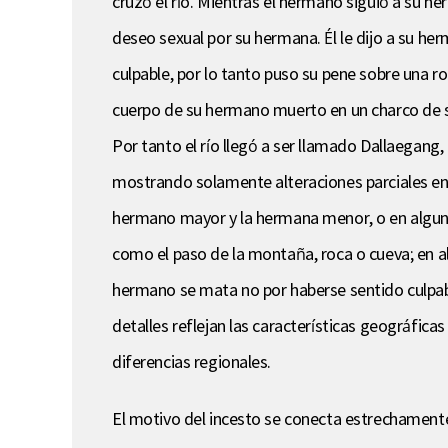
cruzó el río. Mientras el hermano siguió a su he
deseo sexual por su hermana. Él le dijo a su herm
culpable, por lo tanto puso su pene sobre una ro
cuerpo de su hermano muerto en un charco de sa
Por tanto el río llegó a ser llamado Dallaegang,
mostrando solamente alteraciones parciales en d
hermano mayor y la hermana menor, o en algunos 
como el paso de la montaña, roca o cueva; en al
hermano se mata no por haberse sentido culpabl
detalles reflejan las características geográfica
diferencias regionales.
El motivo del incesto se conecta estrechamente