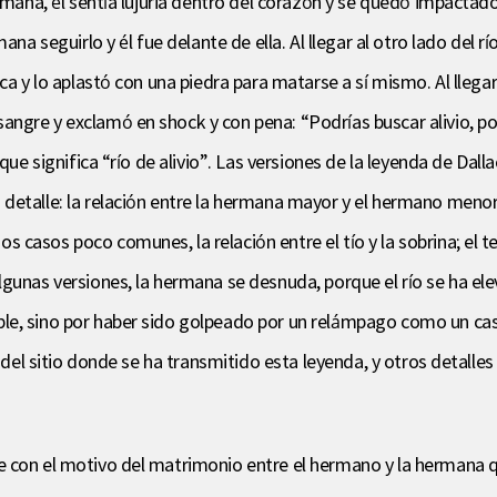
rmana, él sentía lujuria dentro del corazón y se quedó impactado 
ana seguirlo y él fue delante de ella. Al llegar al otro lado del 
ca y lo aplastó con una piedra para matarse a sí mismo. Al llegar
ngre y exclamó en shock y con pena: “Podrías buscar alivio, p
 que significa “río de alivio”. Las versiones de la leyenda de Dal
etalle: la relación entre la hermana mayor y el hermano menor 
casos poco comunes, la relación entre el tío y la sobrina; el te
gunas versiones, la hermana se desnuda, porque el río se ha ele
e, sino por haber sido golpeado por un relámpago como un cast
s del sitio donde se ha transmitido esta leyenda, y otros detalle
 con el motivo del matrimonio entre el hermano y la hermana qu