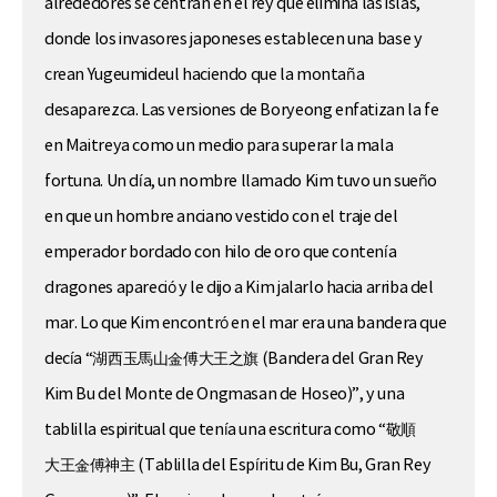
alrededores se centran en el rey que elimina las islas,
donde los invasores japoneses establecen una base y
crean Yugeumideul haciendo que la montaña
desaparezca. Las versiones de Boryeong enfatizan la fe
en Maitreya como un medio para superar la mala
fortuna. Un día, un nombre llamado Kim tuvo un sueño
en que un hombre anciano vestido con el traje del
emperador bordado con hilo de oro que contenía
dragones apareció y le dijo a Kim jalarlo hacia arriba del
mar. Lo que Kim encontró en el mar era una bandera que
decía “湖西玉馬山金傅大王之旗 (Bandera del Gran Rey
Kim Bu del Monte de Ongmasan de Hoseo)”, y una
tablilla espiritual que tenía una escritura como “敬順
大王金傅神主 (Tablilla del Espíritu de Kim Bu, Gran Rey