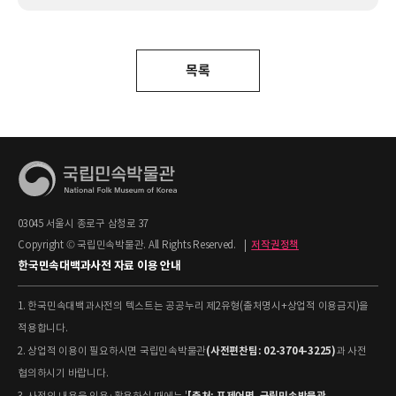
목록
03045 서울시 종로구 삼청로 37
Copyright © 국립민속박물관. All Rights Reserved.
|
저작권정책
한국민속대백과사전 자료 이용 안내
1. 한국민속대백과사전의 텍스트는 공공누리 제2유형(출처명시+상업적 이용금지)을
적용합니다.
(사전편찬팀: 02-3704-3225)
2. 상업적 이용이 필요하시면 국립민속박물관
과 사전
협의하시기 바랍니다.
[출처: 표제어명–국립민속박물관
3. 사전의 내용을 인용·활용하실 때에는 '