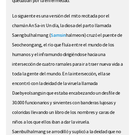
quedaban por la enfermedad.
Lo siguiente es una versión del mito recitada por el
chamán An Sa-in: Un día, la diosa del parto llamada
Saengbulhalmang (
Samsin
halmeoni) cruzó el puente de
Seocheongang, el río que fluía entre el mundo de los
humanos y el inframundo dirigiéndose hacia una
intersección de cuatro ramales para ir a traer nueva vida a
toda la gente del mundo. En la intersección, ella se
encontró con la deidad de la viruela llamada
Daebyeolsangsin que estaba encabezando un desfile de
30.000 funcionarios y sirvientes con banderas lujosas y
coloridas llevando un libro de los nombres y caras de
niños a los que ellos iban a dar la viruela.
Saenbulhalmang se arrodilló y suplicó a la deidad que no