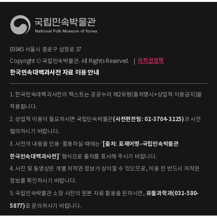
03045 서울시 종로구 삼청로 37
Copyright © 국립민속박물관. All Rights Reserved.
|
저작권정책
한국민속대백과사전 자료 이용 안내
1. 한국민속대백과사전의 텍스트는 공공누리 제2유형(출처명시+상업적 이용금지)을
적용합니다.
(사전편찬팀: 02-3704-3225)
2. 상업적 이용이 필요하시면 국립민속박물관
과 사전
협의하시기 바랍니다.
[출처: 표제어명–국립민속박물관
3. 사전의 내용을 인용·활용하실 때에는 '
한국민속대백과사전]
' 형식으로 출처를 표시해 주시기 바랍니다.
4. 사진 및 동영상은 개별 저작권 정보가 상이할 수 있으므로, 이용 전 반드시 저작권
정보를 확인하시기 바랍니다.
유물과학과(031-580-
5. 국립민속박물관 소장 사진의 원본 자료 활용을 원하시면,
5877)
로 문의하시기 바랍니다.