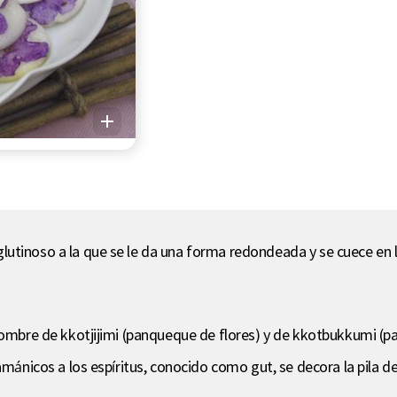
utinoso a la que se le da una forma redondeada y se cuece en 
 nombre de kkotjijimi (panqueque de flores) y de kkotbukkumi (p
hamánicos a los espíritus, conocido como gut, se decora la pila 