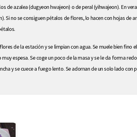
s de azalea (dugyeon hwajeon) o de peral (yihwajeon). En veran
 Si no se consiguen pétalos de flores, lo hacen con hojas de ar
étalos.
lores de la estación y se limpian con agua. Se muele bien fino el
o muy espesa. Se coge un poco de la masa y se le da forma re
cha y se cuece a fuego lento. Se adornan de un solo lado con pé