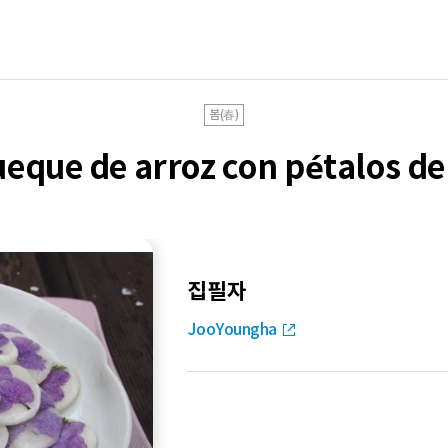
봄(春)
eque de arroz con pétalos de 
집필자
JooYoungha