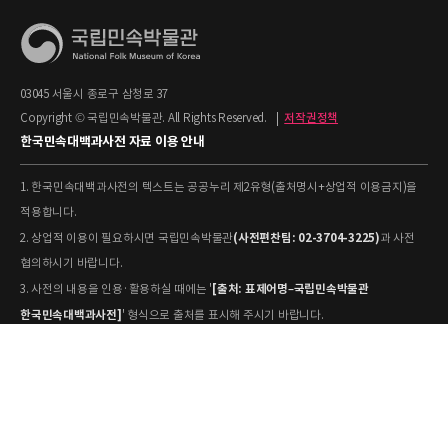
03045 서울시 종로구 삼청로 37
Copyright © 국립민속박물관. All Rights Reserved.
|
저작권정책
한국민속대백과사전 자료 이용 안내
1. 한국민속대백과사전의 텍스트는 공공누리 제2유형(출처명시+상업적 이용금지)을
적용합니다.
(사전편찬팀: 02-3704-3225)
2. 상업적 이용이 필요하시면 국립민속박물관
과 사전
협의하시기 바랍니다.
[출처: 표제어명–국립민속박물관
3. 사전의 내용을 인용·활용하실 때에는 '
한국민속대백과사전]
' 형식으로 출처를 표시해 주시기 바랍니다.
4. 사진 및 동영상은 개별 저작권 정보가 상이할 수 있으므로, 이용 전 반드시 저작권
정보를 확인하시기 바랍니다.
유물과학과(031-580-
5. 국립민속박물관 소장 사진의 원본 자료 활용을 원하시면,
5877)
로 문의하시기 바랍니다.