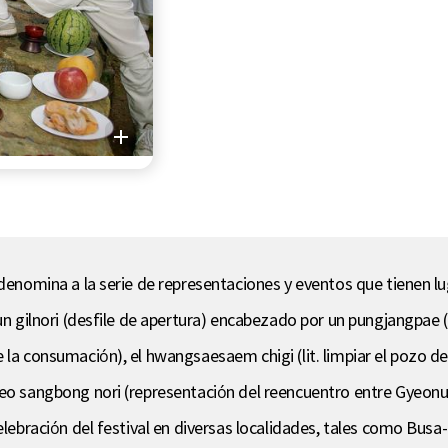
 denomina a la serie de representaciones y eventos que tienen l
 un gilnori (desfile de apertura) encabezado por un pungjangpae 
la consumación), el hwangsaesaem chigi (lit. limpiar el pozo de l
eo sangbong nori (representación del reencuentro entre Gyeonu y
celebración del festival en diversas localidades, tales como Bu