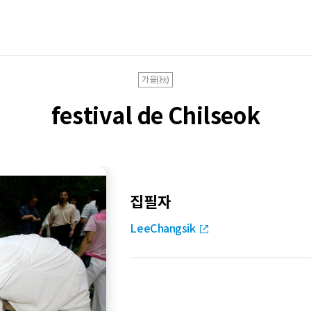
가을(秋)
festival de Chilseok
집필자
LeeChangsik