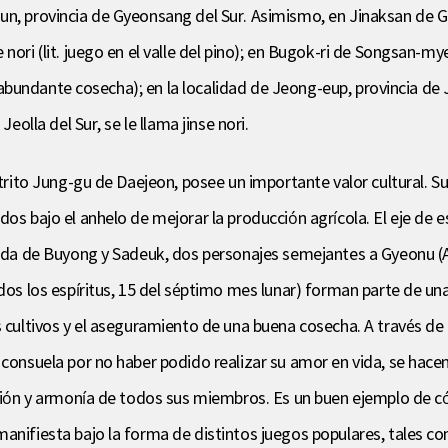
gun, provincia de Gyeonsang del Sur. Asimismo, en Jinaksan de 
 nori (lit. juego en el valle del pino); en Bugok-ri de Songsan-
a abundante cosecha); en la localidad de Jeong-eup, provincia de Je
eolla del Sur, se le llama jinse nori.
strito Jung-gu de Daejeon, posee un importante valor cultural. Su
os bajo el anhelo de mejorar la producción agrícola. El eje de e
nda de Buyong y Sadeuk, dos personajes semejantes a Gyeonu (Alta
odos los espíritus, 15 del séptimo mes lunar) forman parte de un
s cultivos y el aseguramiento de una buena cosecha. A través de 
consuela por no haber podido realizar su amor en vida, se hacen 
ación y armonía de todos sus miembros. Es un buen ejemplo de có
nifiesta bajo la forma de distintos juegos populares, tales como