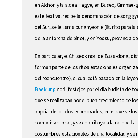
en Alchon y la aldea Hagye, en Buseo, Gimhae-
este festival recibe la denominación de songgye
del Sur, se le llama pungnyeonje (lit. rito para l
de la antorcha de pino); y en Yeosu, provincia de J
En particular, el Chilseok nori de Busa-dong, di
forman parte de los ritos estacionales organizad
del reencuentro), el cual está basado en la leye
Baekjung
nori (festejos por el día budista de t
que se realizaban por el buen crecimiento de lo
nupcial de los dos enamorados, en el que se los 
comunidad local, y se contribuye a la reconcili
costumbres estacionales de una localidad y se ma