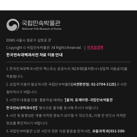
03045 서울시 종로구 삼청로 37
Copyright © 국립민속박물관. All Rights Reserved.
|
저작권정책
한국민속대백과사전 자료 이용 안내
1. 한국민속대백과사전의 텍스트는 공공누리 제2유형(출처명시+상업적 이용금지)을
적용합니다.
(사전편찬팀: 02-3704-3225)
2. 상업적 이용이 필요하시면 국립민속박물관
과 사전
협의하시기 바랍니다.
[출처: 표제어명–국립민속박물관
3. 사전의 내용을 인용·활용하실 때에는 '
한국민속대백과사전]
' 형식으로 출처를 표시해 주시기 바랍니다.
4. 사진 및 동영상은 개별 저작권 정보가 상이할 수 있으므로, 이용 전 반드시 저작권
정보를 확인하시기 바랍니다.
유물과학과(031-580-
5. 국립민속박물관 소장 사진의 원본 자료 활용을 원하시면,