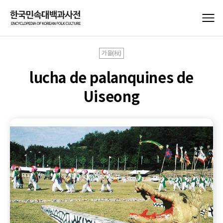
가을(秋)
lucha de palanquines de
Uiseong