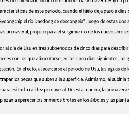
r mes del calendario lunar corresponde a la primavera. Hay un p
racterísticas de este período, cuando el hielo deja paso a días 
y Gyeongchip el río Daedong se descongela”, luego de estas dos
ás primaveral, propicio para el surgimiento de los nuevos brotes
or al día de Usu en tres subperíodos de cinco días para describi
peces con los que alimentarse; en los cinco días siguientes, los
tación. En efecto, al acercarse el periodo de Usu, las aguas de 
rapar los peces que suben a la superficie. Asimismo, al subir l
e para evitar la calidez primaveral. De esta manera, la primavera 
ezan a aparecer los primeros brotes en los árboles y las planta