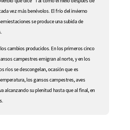
roverbio que dice “Tal como el hielo después de
cada vez más benévolos. El frío del invierno
 semiestaciones se produce una subida de
.
r los cambios producidos. En los primeros cinco
 gansos campestres emigran al norte, y en los
los ríos se descongelan, ocasión que es
a temperatura, los gansos campestres, aves
va alcanzando su plenitud hasta que al final, en
s.