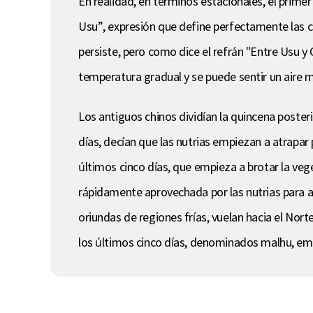
En realidad, en términos estacionales, el prime
Usu”, expresión que define perfectamente las ca
persiste, pero como dice el refrán "Entre Usu 
temperatura gradual y se puede sentir un aire m
Los antiguos chinos dividían la quincena posteri
días, decían que las nutrias empiezan a atrapar 
últimos cinco días, que empieza a brotar la vege
rápidamente aprovechada por las nutrias para at
oriundas de regiones frías, vuelan hacia el Nort
los últimos cinco días, denominados malhu, empi