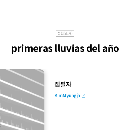
정월(正月)
primeras lluvias del año
집필자
KimMyungja