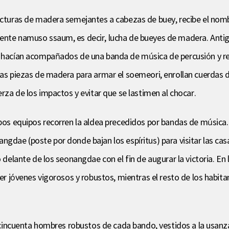
ructuras de madera semejantes a cabezas de buey, recibe el nom
mente namuso ssaum, es decir, lucha de bueyes de madera. Anti
o hacían acompañados de una banda de música de percusión y real
las piezas de madera para armar el soemeori, enrollan cuerdas de
erza de los impactos y evitar que se lastimen al chocar.
ambos equipos recorren la aldea precedidos por bandas de músi
gdae (poste por donde bajan los espíritus) para visitar las casa
o delante de los seonangdae con el fin de augurar la victoria. En
ser jóvenes vigorosos y robustos, mientras el resto de los habita
, cincuenta hombres robustos de cada bando, vestidos a la usanza