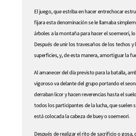
El juego, que estriba en hacer entrechocar est
fijara esta denominación se le llamaba simple
árboles a la montaña para hacer el soemeori, l
Después de unir los travesaños de los techos y 
superficies, y, de esta manera, amortiguar la fu
Al amanecer del día previsto para la batalla, 
vigoroso va delante del grupo portando el seonan
derraban licor y hacen reverencias hasta el suel
todos los participantes de la lucha, que suelen 
está colocada la cabeza de buey o soemeori.
Después de realizar el rito de sacrificio o gosa