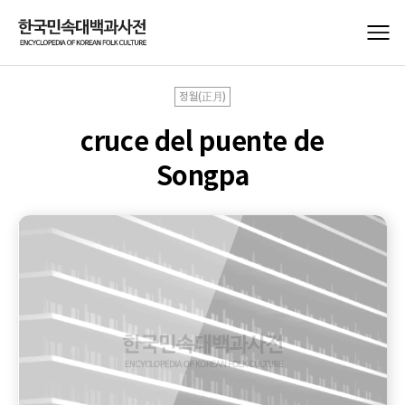
정월(正月)
cruce del puente de
Songpa