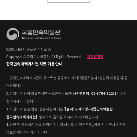
03045 서울시 종로구 삼청로 37
Copyright © 국립민속박물관. All Rights Reserved.
|
저작권정책
한국민속대백과사전 자료 이용 안내
1. 한국민속대백과사전의 텍스트는 공공누리 제2유형(출처명시+상업적 이용금지)을
적용합니다.
(사전편찬팀: 02-3704-3225)
2. 상업적 이용이 필요하시면 국립민속박물관
과 사전
협의하시기 바랍니다.
[출처: 표제어명–국립민속박물관
3. 사전의 내용을 인용·활용하실 때에는 '
한국민속대백과사전]
' 형식으로 출처를 표시해 주시기 바랍니다.
4. 사진 및 동영상은 개별 저작권 정보가 상이할 수 있으므로, 이용 전 반드시 저작권
정보를 확인하시기 바랍니다.