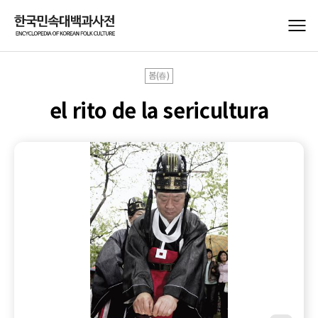
봄(春)
el rito de la sericultura