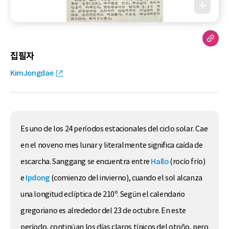
집필자
KimJongdae
Es uno de los 24 períodos estacionales del ciclo solar. Cae
en el noveno mes lunar y literalmente significa caída de
escarcha. Sanggang se encuentra entre
Hallo
(rocío frío)
e
Ipdong
(comienzo del invierno), cuando el sol alcanza
una longitud eclíptica de 210º. Según el calendario
gregoriano es alrededor del 23 de octubre. En este
período, continúan los días claros típicos del otoño, pero