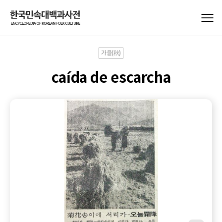
가을(秋)
caída de escarcha