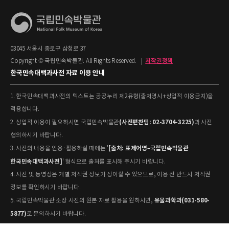
03045 서울시 종로구 삼청로 37
Copyright © 국립민속박물관. All Rights Reserved.
|
저작권정책
한국민속대백과사전 자료 이용 안내
1. 한국민속대백과사전의 텍스트는 공공누리 제2유형(출처명시+상업적 이용금지)을
적용합니다.
(사전편찬팀: 02-3704-3225)
2. 상업적 이용이 필요하시면 국립민속박물관
과 사전
협의하시기 바랍니다.
[출처: 표제어명–국립민속박물관
3. 사전의 내용을 인용·활용하실 때에는 '
한국민속대백과사전]
' 형식으로 출처를 표시해 주시기 바랍니다.
4. 사진 및 동영상은 개별 저작권 정보가 상이할 수 있으므로, 이용 전 반드시 저작권
정보를 확인하시기 바랍니다.
유물과학과(031-580-
5. 국립민속박물관 소장 사진의 원본 자료 활용을 원하시면,
5877)
로 문의하시기 바랍니다.